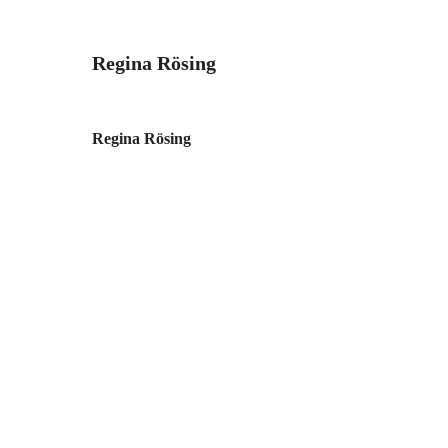
Zum
Inhalt
Regina Rösing
springen
Regina Rösing