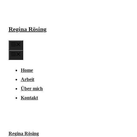
Zum
Inhalt
springen
Regina Rösing
Menü
Menü
Home
Arbeit
Über mich
Kontakt
Regina Rösing