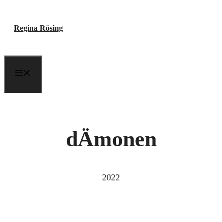
Zum
Regina Rösing
Inhalt
springen
Menu
dÄmonen
2022