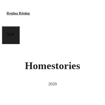
Zum
Regina Rösing
Inhalt
springen
Menu
Homestories
2020